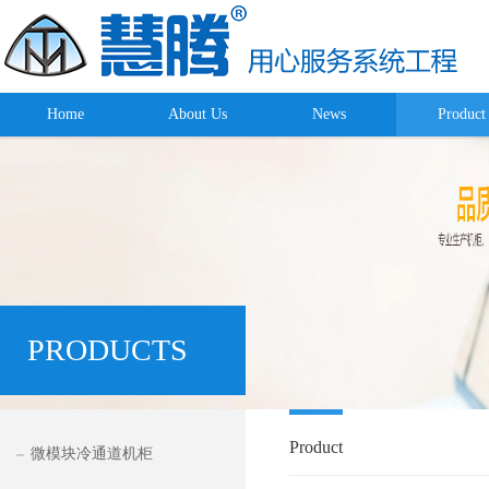
Home
About Us
News
Product
PRODUCTS
Product
微模块冷通道机柜