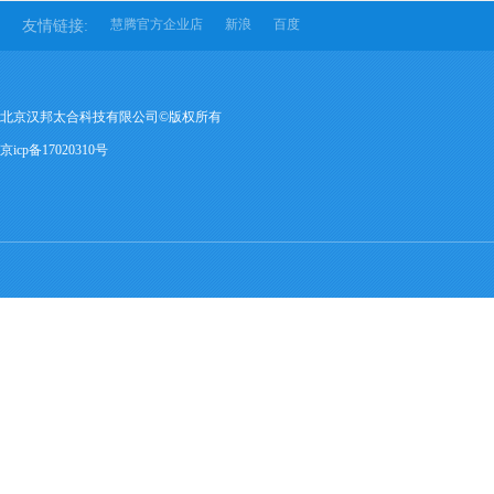
慧腾官方企业店
新浪
百度
友情链接:
北京汉邦太合科技有限公司©版权所有
京icp备17020310号