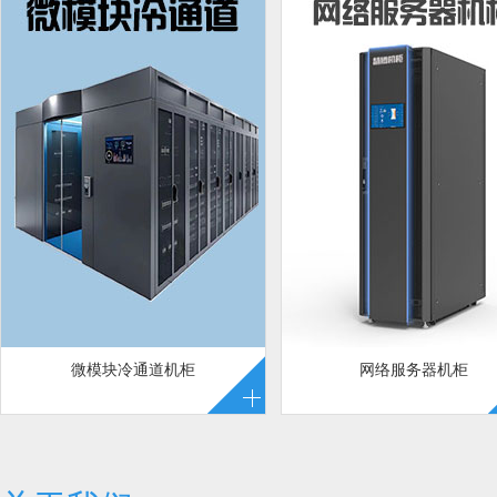
微模块冷通道机柜
网络服务器机柜